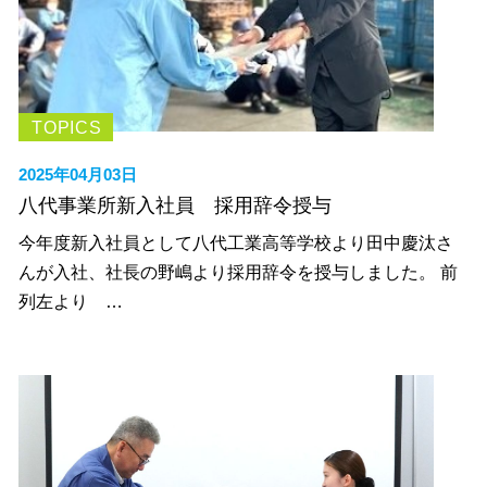
TOPICS
2025年04月03日
八代事業所新入社員 採用辞令授与
今年度新入社員として八代工業高等学校より田中慶汰さ
んが入社、社長の野嶋より採用辞令を授与しました。 前
列左より …