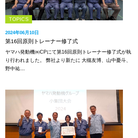
TOPICS
2024年06月10日
第16回原則トレーナー修了式
ヤマハ発動機㈱CPにて第16回原則トレーナー修了式が執
り行われました。 弊社より新たに 大槻友博、山中憂斗、
野中祐…