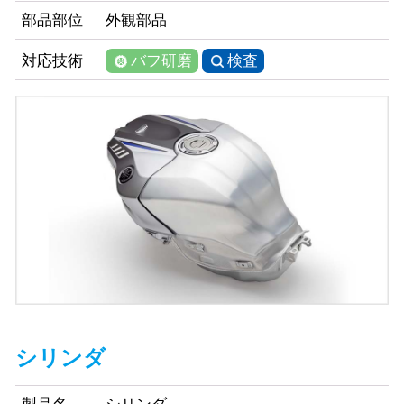
部品部位
外観部品
バフ研磨
検査
対応技術
シリンダ