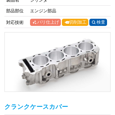
製品名
シリンダ
部品部位
エンジン部品
バリ仕上げ
切削加工
検査
対応技術
クランクケースカバー