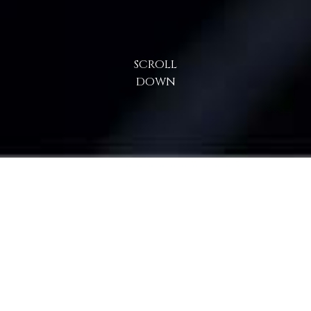
SCROLL
DOWN
NEWS
TOPICS
&
新着情報